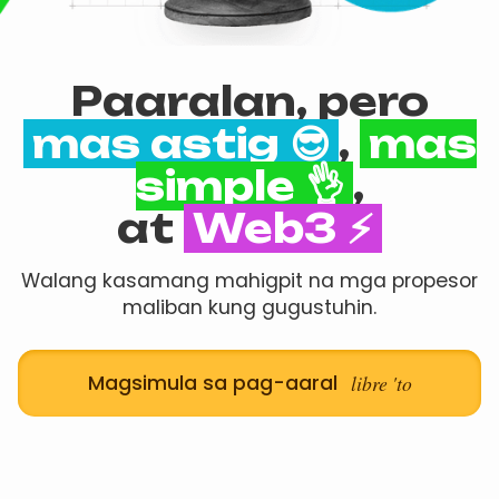
Paaralan, pero
mas astig 😎
,
mas
simple 👌
,
at
Web3 ⚡
Walang kasamang mahigpit na mga propesor
maliban kung gugustuhin.
Magsimula sa pag-aaral
libre 'to