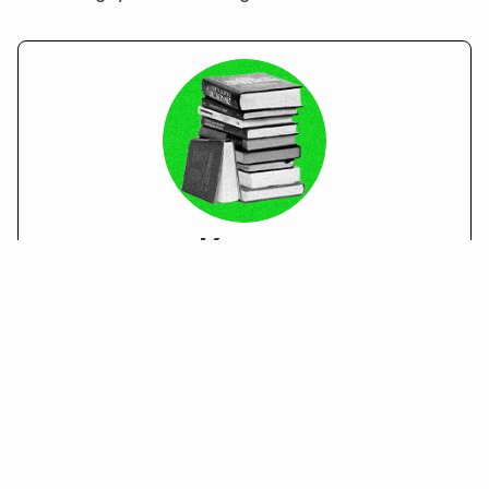
Kurso
Para sa mga taong may tunay na pagmamahal
sa pag-aaral ng bagong mga paksa at salita.
Bawat pagbabasa ay aabot ng ~15 minuto
Matuto sa mga Ibig Sabihin