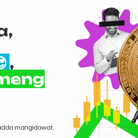
a,

,
meng
u adda mangidawat.