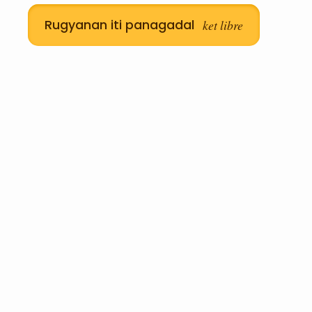
Rugyanan iti panagadal
ket libre