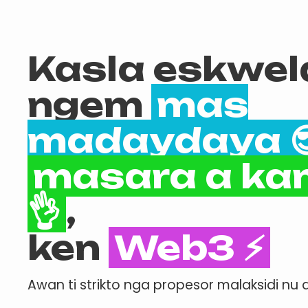
Kasla eskwel
ngem
mas
madaydaya 
masara a ka
👌
,
ken
Web3 ⚡
Awan ti strikto nga propesor malaksidi n