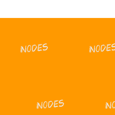
Nodes
Node
Nodes
N