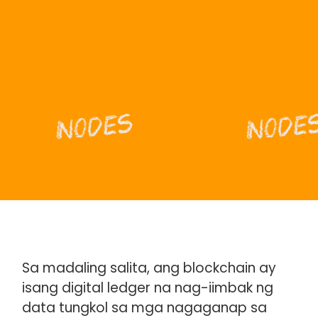
Nodes
Node
Lahat ng katangian na ito ay konektado sa
tinatawag na
Sa madaling salita, ang blockchain ay
Blockchain
isang digital ledger na nag-iimbak ng
data tungkol sa mga nagaganap sa