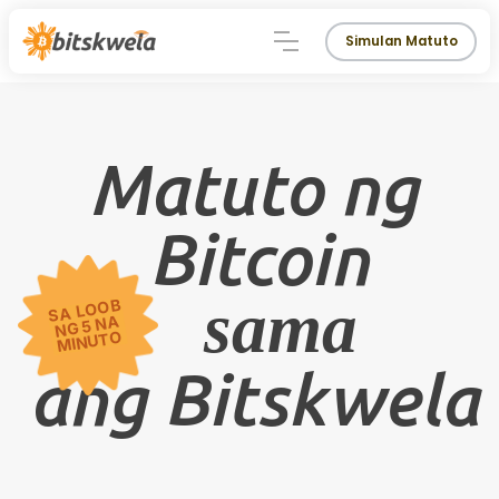
Simulan Matuto
Matuto ng
Bitcoin
sama
SA LOOB
NG 5 NA
🍕
MINUTO
ang Bitskwela