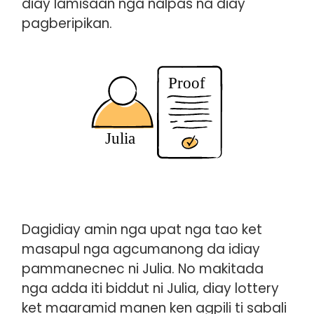
diay lamisaan nga nalpas na diay
pagberipikan.
Dagidiay amin nga upat nga tao ket
masapul nga agcumanong da idiay
pammanecnec ni Julia. No makitada
nga adda iti biddut ni Julia, diay lottery
ket maaramid manen ken agpili ti sabali