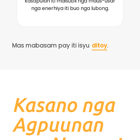
kasapulan iti maisubli nga maus-usar
nga enerhiya iti buo nga lubong.
Mas mabasam pay iti isyu
ditoy
.
Kasano nga
Agpuunan