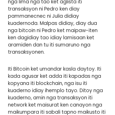
nga lima nga tao ket aglista iti
transaksyon ni Pedro ken diay
pammanecnec ni Julia didiay
kuadernoda. Malpas didiay, diay dua
nga bitcoin ni Pedro ket maipaw-iten
ken dagidiay tao idiay lamisaan ket
aramiden dan tu iti sumaruno nga
transaksyonen.
Iti Bitcoin ket umandar kasla daytoy. Iti
kada agusar ket adda iti kapadas nga
kopyana iti blockchain, nga isu iti
kuaderno idiay ihemplo tayo. Ditoy nga
kuaderno, amin nga transaksyon iti
network ket maisurat ken canayon nga
maikumpara iti sabali tapno maikusto iti