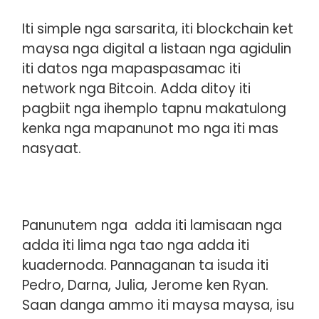
Iti simple nga sarsarita, iti blockchain ket
Blockchain
maysa nga digital a listaan nga agidulin
iti datos nga mapaspasamac iti
network nga Bitcoin. Adda ditoy iti
pagbiit nga ihemplo tapnu makatulong
kenka nga mapanunot mo nga iti mas
nasyaat.
Panunutem nga adda iti lamisaan nga
adda iti lima nga tao nga adda iti
kuadernoda. Pannaganan ta isuda iti
Pedro, Darna, Julia, Jerome ken Ryan.
Saan danga ammo iti maysa maysa, isu