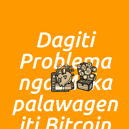
Dagiti
Problema
nga Maka
palawagen
iti Bitcoin