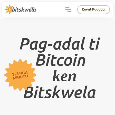
Kayat Pagadal
Pag-adal ti
Bitcoin
ken
TI 5 NGA
🍕
MINUTO
Bitskwela