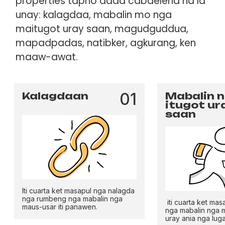
properties tapno adda cabaelena na la
unay: kalagdaa, mabalin mo nga
maitugot uray saan, magudguddua,
mapadpadas, natibker, agkurang, ken
maaw-awat.
01
Kalagdaan
Mabalin 
itugot ur
saan
Iti cuarta ket masapul nga nalagda
nga rumbeng nga mabalin nga
iti cuarta ket ma
maus-usar iti panawen.
nga mabalin nga mab
uray ania nga luga