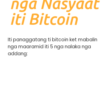
nga Nasyaat
iti Bitcoin
Iti panaggatang ti bitcoin ket mabalin
nga maaramid iti 5 nga nalaka nga
addang: